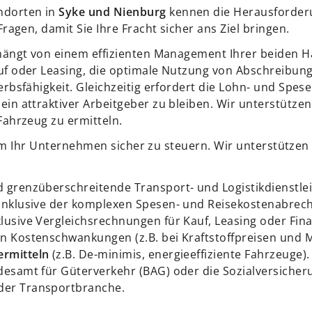
ndorten in
Syke und Nienburg
kennen die Herausforderun
ragen, damit Sie Ihre Fracht sicher ans Ziel bringen.
s hängt von einem effizienten Management Ihrer beiden
uf oder Leasing, die optimale Nutzung von Abschreibun
erbsfähigkeit. Gleichzeitig erfordert die Lohn- und Spe
in attraktiver Arbeitgeber zu bleiben. Wir unterstützen
Fahrzeug zu ermitteln.
, um Ihr Unternehmen sicher zu steuern. Wir unterstützen
d grenzüberschreitende Transport- und Logistikdienstle
 inklusive der komplexen Spesen- und Reisekostenabrec
nklusive Vergleichsrechnungen für Kauf, Leasing oder Fin
n Kostenschwankungen (z.B. bei Kraftstoffpreisen und M
ermitteln
(z.B. De-minimis, energieeffiziente Fahrzeuge).
desamt für Güterverkehr (BAG) oder die Sozialversicher
der Transportbranche.