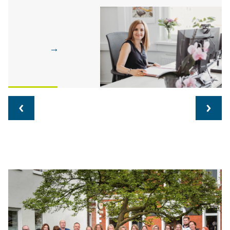
→
‹
›