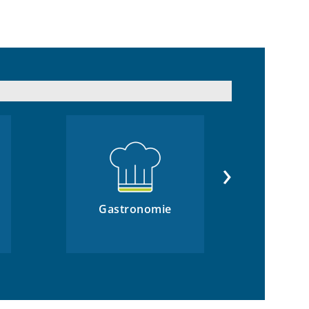
›
Gastronomie
Gem
Org